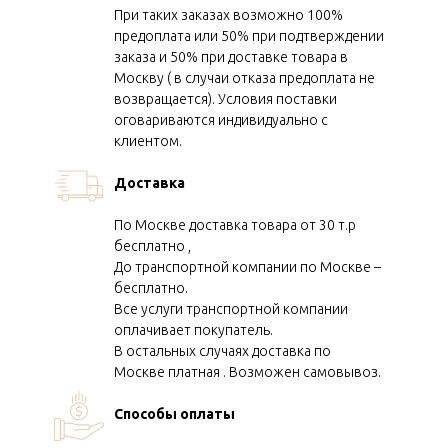
При таких заказах возможно 100%
предоплата или 50% при подтверждении
Заказать прайс
заказа и 50% при доставке товара в
Москву ( в случаи отказа предоплата не
возвращается). Условия поставки
оговариваются индивидуально с
Для новичков в колготочн
клиентом.
бизнесе у нас есть предло
Доставка
первоначальная подборка 
По Москве доставка товара от 30 т.р
ассортимента для открыти
бесплатно ,
(наши рекомендации по по
До транспортной компании по Москве –
бесплатно.
Мы всегда подбираем тол
Все услуги транспортной компании
модели.
оплачивает покупатель.
В остальных случаях доставка по
Москве платная . Возможен самовывоз.
Способы оплаты