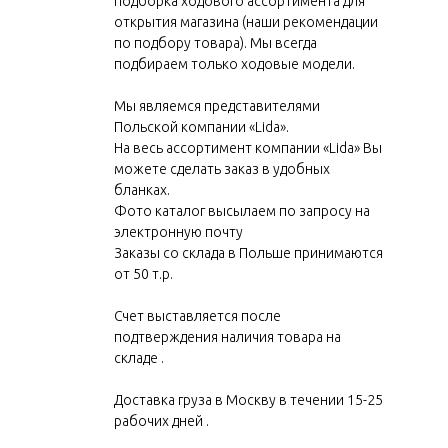
подборка ходового ассортимента для
открытия магазина (наши рекомендации
по подбору товара). Мы всегда
ООО, ЗАО, ОАО – копии
подбираем только ходовые модели.
ИНН, ОГРН, ксерокопии 
Мы являемся представителями
три страницы и последни
Польской компании «Lida».
На весь ассортимент компании «Lida» Вы
клиента .
можете сделать заказ в удобных
ИП - свидетельства ИНН, 
бланках.
Фото каталог высылаем по запросу на
ксерокопия паспорта, карт
электронную почту
(желательно)
Заказы со склада в Польше принимаются
от 50 т.р.
Физическое лицо – ксерок
Счет выставляется после
подтверждения наличия товара на
складе .
Для оптового клиента весь
предложенный в Прайсе, п
Доставка груза в Москву в течении 15-25
рабочих дней .
размерных рядов.