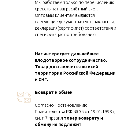
Мы работаем только по перечислению
средств на наш расчётный счет.
Оптовым клиентам выдаются
Мы являемся представите
следующие документы: счет, накладная,
компании «Lida».
декларация(сертификат) соответствия и
спецификация по требованию.
На весь ассортимент комп
Нас интересует дальнейшее
можете сделать заказ в уд
плодотворное сотрудничество.
Товар доставляется по всей
территории Российской Федерации
Фото каталог высылаем по
и СНГ.
электронную почту
Возврат и обмен
Заказы со склада в Поль
Согласно Постановлению
Правительства РФ № 55 от 19.01.1998 г,
от 50 т.р.
см. п 7 правил
товар возврату и
обмену не подлежит
.