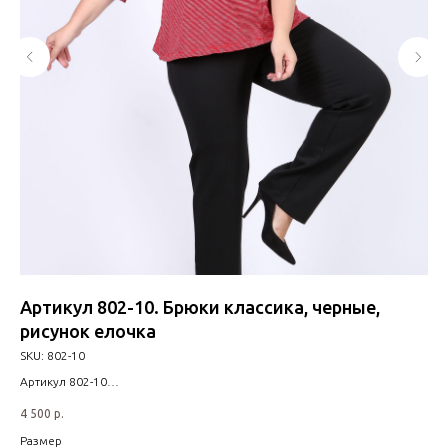
Артикул 802-10. Брюки классика, черные,
Ар
рисунок елочка
SK
SKU:
802-10
Арт
Раз
Артикул 802-10
75
Размерный ряд (56-82)
4 500
р.
Ра
Размер