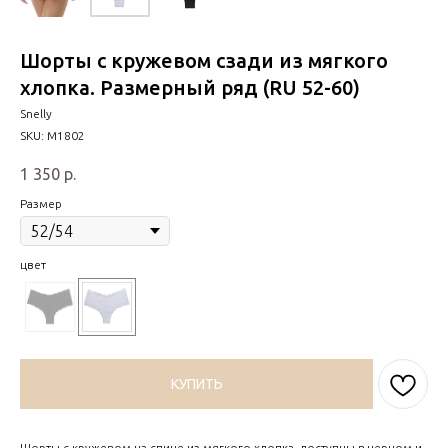
Шорты с кружевом сзади из мягкого
хлопка. Размерный ряд (RU 52-60)
Snelly
SKU:
М1802
1 350
р.
Размер
цвет
КУПИТЬ
Шорты с кружевом на спине из мягкого хлопка, доступны в черном и