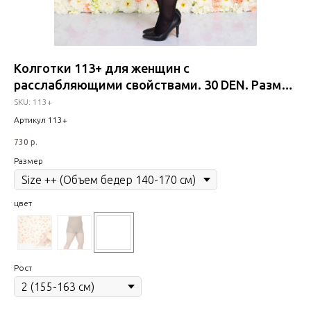
Колготки 113+ для женщин с
Ш
расслабляющими свойствами. 30 DEN. Размер
з
Size+ (Объем бедер до 130 см)
SM
SKU:
113+
3 2
Артикул 113+
цве
730
р.
Размер
Ра
цвет
Рост