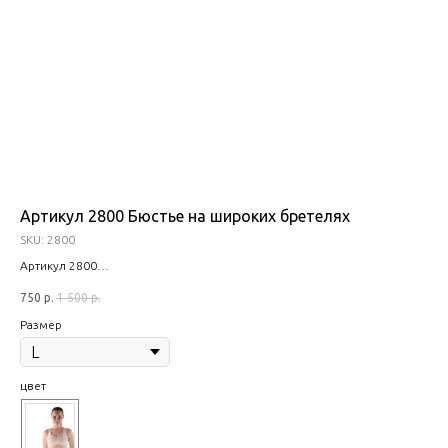
Артикул 2800 Бюстье на широких бретелях
Шо
ON
SKU:
2800
SK
Артикул 2800
Размерный ряд (L-XXXL)
750
р.
1 500
р.
3 0
Out
Размер
цве
цвет
Ра