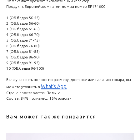
Эффект дает opaskom эксклюзивный характер.
Продукт с Европейском патентном за номер EP174600
1 (ОБ.бедра 50-55)
2 (ОБ.бедра 56-60)
3 (ОБ.бедра 61-65)
4 (ОБ.бедра 66-70)
5 (ОБ.бедра 71-75)
6 (ОБ.бедра 76-80)
7 (ОБ.бедра 81-85)
8 (ОБ.бедра 86-90)
9 (ОБ.бедра 91-95)
10 (ОБ.бедра 96-100)
Если у вас есть вопрос по размеру, доставке или наличию товара, вы
What's App
можете уточнить в
Страна производства: Польша
Состав: 84% полиамид, 16% эластан
Вам может так же понравится