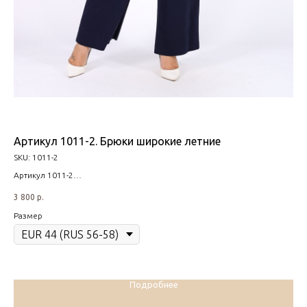
Артикул 1011-2. Брюки широкие летние
Ар
SKU:
1011-2
SK
Артикул 1011-2
Арт
Размерный ряд ( 56-82)
Раз
3 800
р.
3 8
Размер
Ра
Подробнее