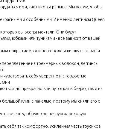
й гордостью!
ордиться ими, как никогда раньше. Мы хотим, чтобы
екрасными и особенными. И именно леггинсы Queen
 которых вы всегда мечтали. Они будут
ьями, юбками или туниками - все зависит от вашей
овым покрытием, они по-королевски окутают ваши
 переплетение из трехмерных волокон, леггинсы
 с
и чувствовать себя уверенно и с гордостью
. Они
ываться, но прекрасно впишутся как в бедро, так и на
 большой клин с панелью, поэтому мы сняли его с
 ее на очень удобную крошечную хлопковую
ать себя так комфортно. Усиленная часть трусиков