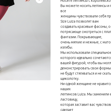
Носите леггинсы с королевско
Вы можете носить леггинсы и г
все
женщины чувствовали себя пр
Size Luiza позволят вам
создавать красивые фасоны, о
потрясающе смотреться с плат
фантазии. Покрывающие,
очень мягкие и нежные, с мат
изгибы.
Мы использовали специальное
которого идеально сочетаются
вашей фигурой, чтобы вы могл
демонстрировать свои формы
не будут стягиваться и не скат
щиколотку.
Ни одной женщине не нравится
наших
леггинсов Luiza. Мы заменили
ластовицу,
которая заставит вас чувствов
сделает